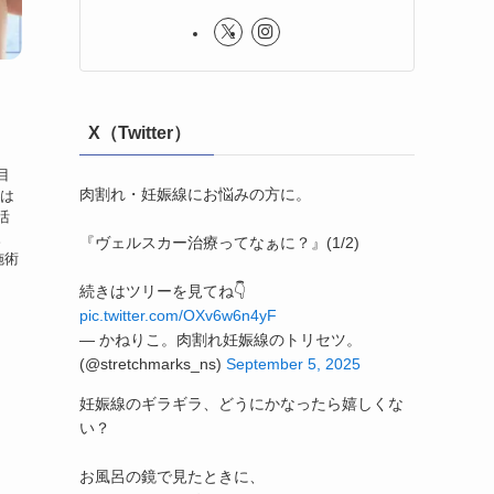
X（Twitter）
目
肉割れ・妊娠線にお悩みの方に。
のは
活
。
『ヴェルスカー治療ってなぁに？』(1/2)
施術
続きはツリーを見てね👇
pic.twitter.com/OXv6w6n4yF
— かねりこ。肉割れ妊娠線のトリセツ。
(@stretchmarks_ns)
September 5, 2025
妊娠線のギラギラ、どうにかなったら嬉しくな
い？
お風呂の鏡で見たときに、