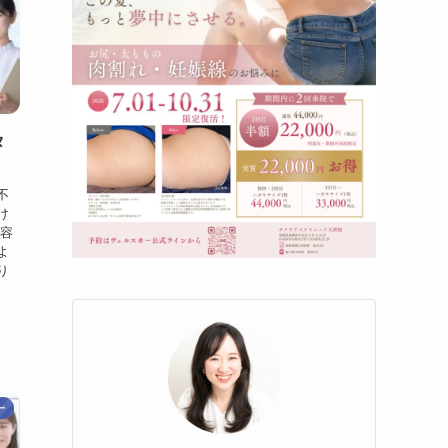
タ
不
け
内容
よ
り
ー