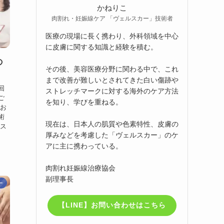
かねりこ
肉割れ・妊娠線ケア 「ヴェルスカー」技術者
医療の現場に長く携わり、外科領域を中心
に皮膚に関する知識と経験を積む。
の
その後、美容医療分野に関わる中で、これ
まで改善が難しいとされてきた白い傷跡や
回
ストレッチマークに対する海外のケア方法
ご
を知り、学びを重ねる。
もお
術
現在は、日本人の肌質や色素特性、皮膚の
ルス
厚みなどを考慮した「ヴェルスカー」のケ
アに主に携わっている。
肉割れ妊娠線治療協会
副理事長
ー
【LINE】お問い合わせはこちら