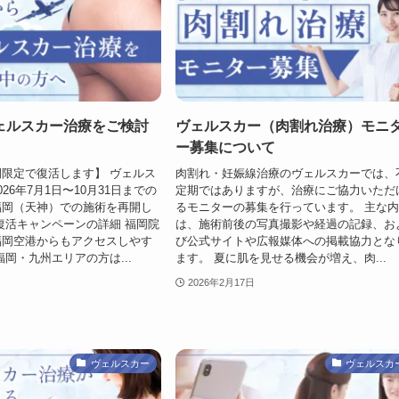
ェルスカー治療をご検討
ヴェルスカー（肉割れ治療）モニ
ー募集について
限定で復活します】 ヴェルス
肉割れ・妊娠線治療のヴェルスカーでは、
26年7月1日〜10月31日までの
定期ではありますが、治療にご協力いただ
福岡（天神）での施術を再開し
るモニターの募集を行っています。 主な
復活キャンペーンの詳細 福岡院
は、施術前後の写真撮影や経過の記録、お
福岡空港からもアクセスしやす
び公式サイトや広報媒体への掲載協力とな
福岡・九州エリアの方は...
ます。 夏に肌を見せる機会が増え、肉...
2026年2月17日
ヴェルスカー
ヴェルスカ