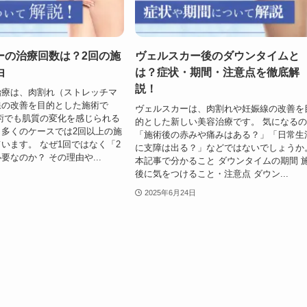
ーの治療回数は？2回の施
ヴェルスカー後のダウンタイムと
由
は？症状・期間・注意点を徹底解
説！
治療は、肉割れ（ストレッチマ
線の改善を目的とした施術で
ヴェルスカーは、肉割れや妊娠線の改善を
術でも肌質の変化を感じられる
的とした新しい美容治療です。 気になる
多くのケースでは2回以上の施
「施術後の赤みや痛みはある？」「日常生
います。 なぜ1回ではなく「2
に支障は出る？」などではないでしょうか
要なのか？ その理由や...
本記事で分かること ダウンタイムの期間 
後に気をつけること・注意点 ダウン...
2025年6月24日