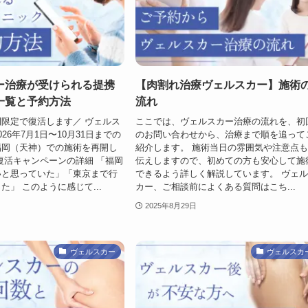
ー治療が受けられる提携
【肉割れ治療ヴェルスカー】施術
一覧と予約方法
流れ
限定で復活します／ ヴェルス
ここでは、ヴェルスカー治療の流れを、初
26年7月1日〜10月31日までの
のお問い合わせから、治療まで順を追って
福岡（天神）での施術を再開し
紹介します。 施術当日の雰囲気や注意点
復活キャンペーンの詳細 「福岡
伝えしますので、初めての方も安心して施
いと思っていた」「東京まで行
できるよう詳しく解説しています。 ヴェ
た」 このように感じて...
カー、ご相談前によくある質問はこち...
2025年8月29日
ヴェルスカー
ヴェルスカ